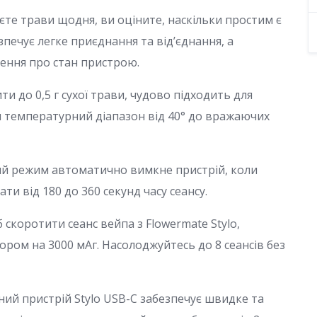
аєте трави щодня, ви оціните, наскільки простим є
зпечує легке приєднання та від’єднання, а
ення про стан пристрою.
и до 0,5 г сухої трави, чудово підходить для
и температурний діапазон від 40° до вражаючих
ний режим автоматично вимкне пристрій, коли
ти від 180 до 360 секунд часу сеансу.
 скоротити сеанс вейпа з Flowermate Stylo,
ром на 3000 мАг. Насолоджуйтесь до 8 сеансів без
ний пристрій Stylo USB-C забезпечує швидке та