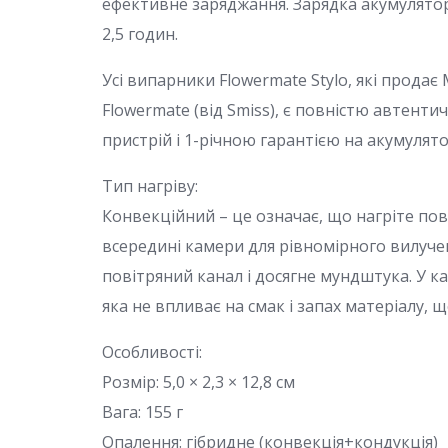
ефективне заряджання. Зарядка акумулятор
2,5 годин.
Усі випарники Flowermate Stylo, які прода
Flowermate (від Smiss), є повністю автенти
пристрій і 1-річною гарантією на акумулято
Тип нагріву:
Конвекційний – це означає, що нагріте по
всередині камери для рівномірного вилуче
повітряний канал і досягне мундштука. У ка
яка не впливає на смак і запах матеріалу, 
Особливості:
Розмір: 5,0 × 2,3 × 12,8 см
Вага: 155 г
Опалення: гібридне (конвекція+кондукція)