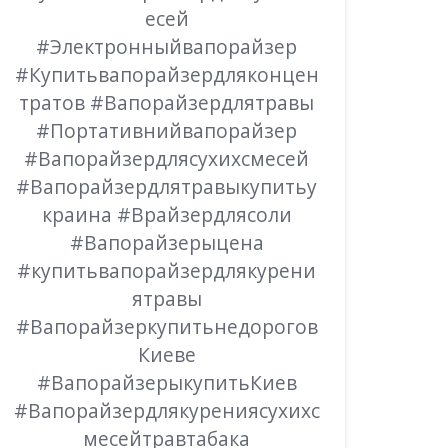
есей
#Электронныйвапорайзер
#Купитьвапорайзердляконцен
тратов #Вапорайзердлятравы
#Портативнийвапорайзер
#Вапорайзердлясухихсмесей
#Вапорайзердлятравыкупитьу
краина #Врайзердлясоли
#Вапорайзерыцена
#купитьвапорайзердлякурени
ятравы
#Вапорайзеркупитьнедорогов
Киеве
#ВапорайзерыкупитьКиев
#Вапорайзердлякурениясухихс
месейтравтабака