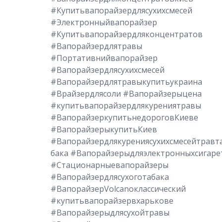
#Купитьвапорайзердлясухихсмесей
#Электронныйвапорайзер
#Купитьвапорайзердляконцентратов
#Вапорайзердлятравы
#Портативнийвапорайзер
#Вапорайзердлясухихсмесей
#Вапорайзердлятравыкупитьукраина
#Врайзердлясоли #Вапорайзерыцена
#купитьвапорайзердлякурениятравы
#ВапорайзеркупитьнедороговКиеве
#ВапорайзерыкупитьКиев
#Вапорайзердлякурениясухихсмесейтравт
бака #Вапорайзерыдляэлектронныхсигаре
#Стационарныевапорайзеры
#Вапорайзердлясухоготабака
#ВапорайзерVolcanoклассический
#купитьвапорайзервхарькове
#Вапорайзерыдлясухойтравы