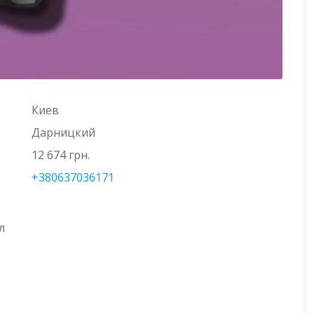
Киев
Дарницкий
12 674 грн.
+380637036171
л