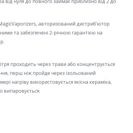
а від нуля до повного займає приблизно від 2 до
є MagicVaporizers, авторизований дистриб’ютор
чними та забезпечені 2-річною гарантією на
р.
вітря проходить через трави або концентрується
ння, перш ніж пройде через ізольований
мері нагріву використовується якісна кераміка,
що випаровується.