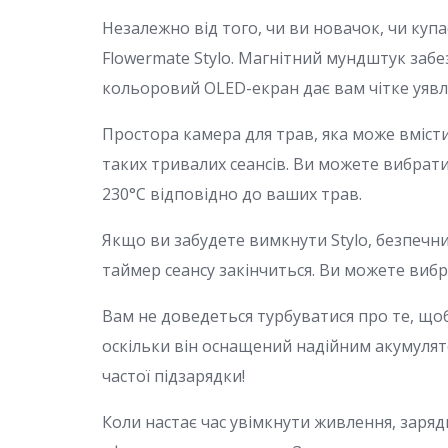
Незалежно від того, чи ви новачок, чи куп
Flowermate Stylo. Магнітний мундштук забе
кольоровий OLED-екран дає вам чітке уявл
Простора камера для трав, яка може вмістит
таких тривалих сеансів. Ви можете вибрат
230°C відповідно до ваших трав.
Якщо ви забудете вимкнути Stylo, безпеч
таймер сеансу закінчиться. Ви можете вибра
Вам не доведеться турбуватися про те, щоб
оскільки він оснащений надійним акумулято
частої підзарядки!
Коли настає час увімкнути живлення, заряд