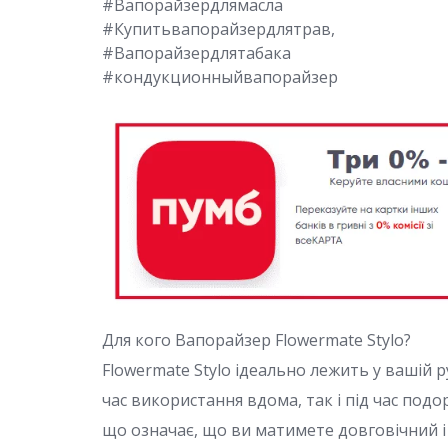
#Вапорайзердлямасла
#Купитьвапорайзердлятрав,
#Вапорайзердлятабака
#кондукционныйвапорайзер
Для кого Вапорайзер Flowermate Stylo?
Flowermate Stylo ідеально лежить у вашій 
час використання вдома, так і під час подо
що означає, що ви матимете довговічний і 