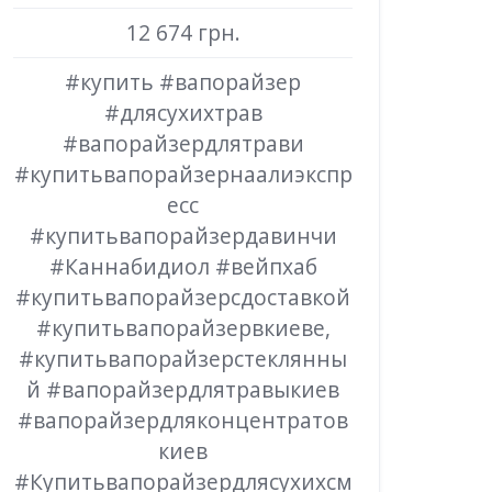
12 674 грн.
#купить #вапорайзер
#длясухихтрав
#вапорайзердлятрави
#купитьвапорайзернаалиэкспр
есс
#купитьвапорайзердавинчи
#Каннабидиол #вейпхаб
#купитьвапорайзерсдоставкой
#купитьвапорайзервкиеве,
#купитьвапорайзерстеклянны
й #вапорайзердлятравыкиев
#вапорайзердляконцентратов
киев
#Купитьвапорайзердлясухихсм