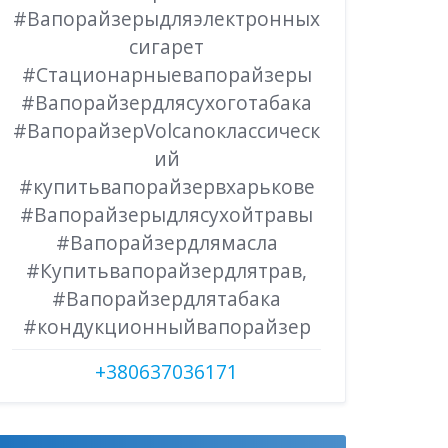
#Вапорайзерыдляэлектронных
сигарет
#Стационарныевапорайзеры
#Вапорайзердлясухоготабака
#ВапорайзерVolcanoклассическ
ий
#купитьвапорайзервхарькове
#Вапорайзерыдлясухойтравы
#Вапорайзердлямасла
#Купитьвапорайзердлятрав,
#Вапорайзердлятабака
#кондукционныйвапорайзер
+380637036171