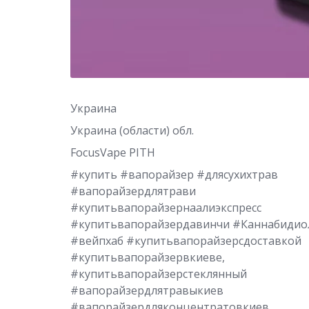
Украина
Украина (области) обл.
FocusVape PITH
#купить #вапорайзер #длясухихтрав
#вапорайзердлятрави
#купитьвапорайзернаалиэкспресс
#купитьвапорайзердавинчи #Каннабидио
#вейпхаб #купитьвапорайзерсдоставкой
#купитьвапорайзервкиеве,
#купитьвапорайзерстеклянный
#вапорайзердлятравыкиев
#вапорайзердляконцентратовкиев