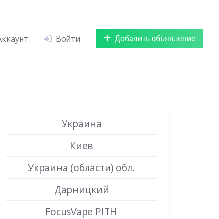
Добавить объявление
Аккаунт
Войти
Украина
Киев
Украина (области) обл.
Дарницкий
FocusVape PITH