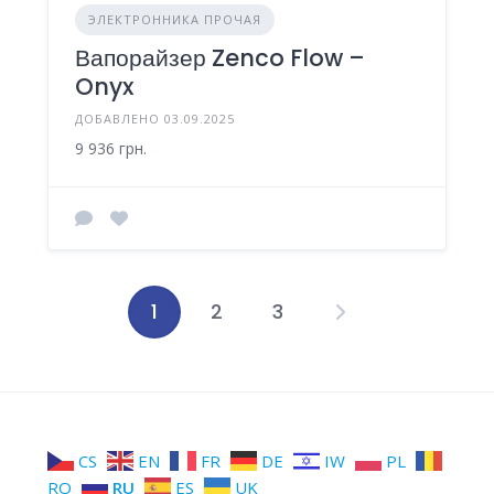
ЭЛЕКТРОННИКА ПРОЧАЯ
Вапорайзер Zenco Flow –
Onyx
ДОБАВЛЕНО 03.09.2025
9 936 грн.
1
2
3
Пагинация
записей
CS
EN
FR
DE
IW
PL
RO
RU
ES
UK