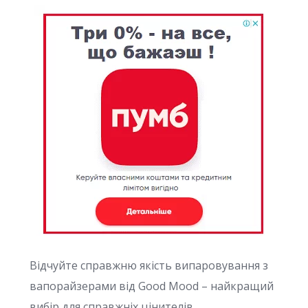
Відчуйте справжню якість випаровування з
вапорайзерами від Good Mood – найкращий
вибір для справжніх цінителів.