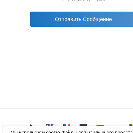
Отправить Сообщение
CS
EN
FR
DE
IW
PL
Мы используем cookie-файлы для наилучшего предст