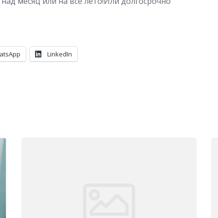
над месяц или на все лето!Или долгосрочно
atsApp
LinkedIn