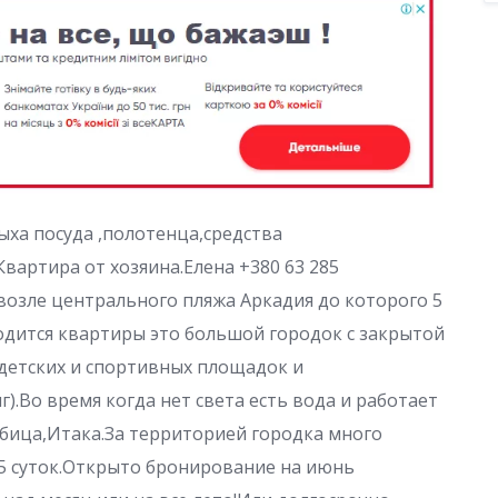
ыха посуда ,полотенца,средства
Квартира от хозяина.Елена +380 63 285
 возле центрального пляжа Аркадия до которого 5
одится квартиры это большой городок с закрытой
детских и спортивных площадок и
).Во время когда нет света есть вода и работает
бица,Итака.За территорией городка много
5 суток.Открыто бронирование на июнь