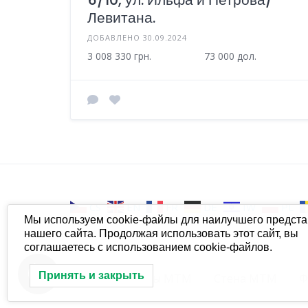
Левитана.
ДОБАВЛЕНО 30.09.2024
3 008 330 грн.
73 000 дол.
CS
EN
FR
DE
IW
PL
Мы используем cookie-файлы для наилучшего предст
нашего сайта. Продолжая использовать этот сайт, вы
соглашаетесь с использованием cookie-файлов.
Принять и закрыть
МТМ
Группы МТМ
Стена МТМ
Ф