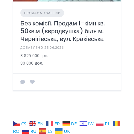
ПРОДАЖА КВАРТИР
Без комісії. Продам 1-кімн.кв.
50кв.м (євродвушка) біля м.
Чернігівська, вул. Краківська
ДОБАВЛЕНО 25.06.2026
3 825 000 грн.
80 000 дол.
CS
EN
FR
DE
IW
PL
RO
RU
ES
UK