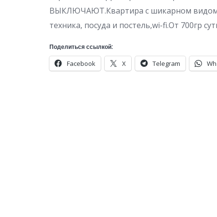
ВЫКЛЮЧАЮТ.Квартира с шикарном видом на
техника, посуда и постель,wi-fi.От 700гр су
Поделиться ссылкой:
Facebook
X
Telegram
Wh