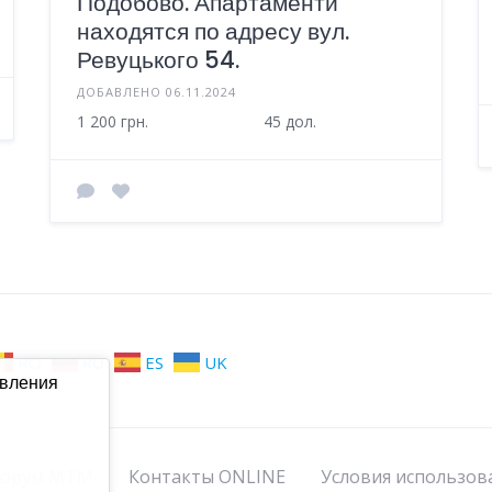
Подобово. Апартаменти
находятся по адресу вул.
Ревуцького 54.
ДОБАВЛЕНО 06.11.2024
1 200 грн.
45 дол.
RO
RU
ES
UK
авления
орум МТМ
Контакты ONLINE
Условия использов