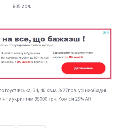
805 дол.
отоустівська, 34, 46 кв.м. 3/27пов. усі необхідні
інг з укриттям 35000 грн. Комісія 25% АН