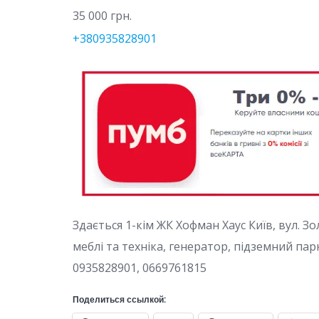
35 000 грн.
+380935828901
Здається 1-кім ЖК Хофман Хаус Київ, вул. Зол
меблі та техніка, генератор, підземний парк
0935828901, 0669761815
Поделиться ссылкой: