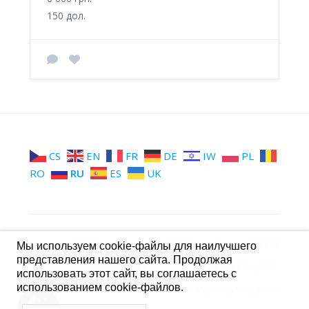
150 дол.
CS
EN
FR
DE
IW
PL
RO
RU
ES
UK
МТМ
Группы МТМ
Стена МТМ
Мы используем cookie-файлы для наилучшего
представления нашего сайта. Продолжая
Форум МТМ
Контакты ONLINE
использовать этот сайт, вы соглашаетесь с
использованием cookie-файлов.
Условия использования