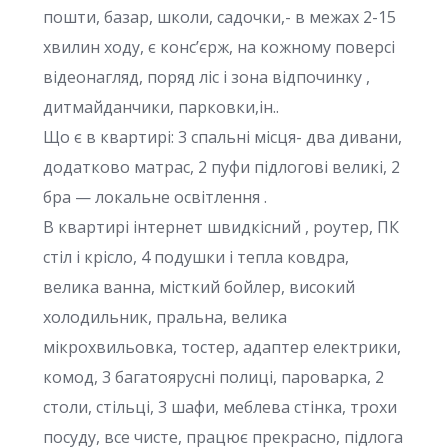
пошти, базар, школи, садочки,- в межах 2-15
хвилин ходу, є конс’єрж, на кожному поверсі
відеонагляд, поряд ліс і зона відпочинку ,
дитмайданчики, парковки,ін..
Що є в квартирі: 3 спальні місця- два дивани,
додатково матрас, 2 пуфи підлогові великі, 2
бра — локальне освітлення .
В квартирі інтернет швидкісний , роутер, ПК
стіл і крісло, 4 подушки і тепла ковдра,
велика ванна, місткий бойлер, високий
холодильник, пральна, велика
мікрохвильовка, тостер, адаптер електрики,
комод, 3 багатоярусні полиці, пароварка, 2
столи, стільці, 3 шафи, меблева стінка, трохи
посуду, все чисте, працює прекрасно, підлога