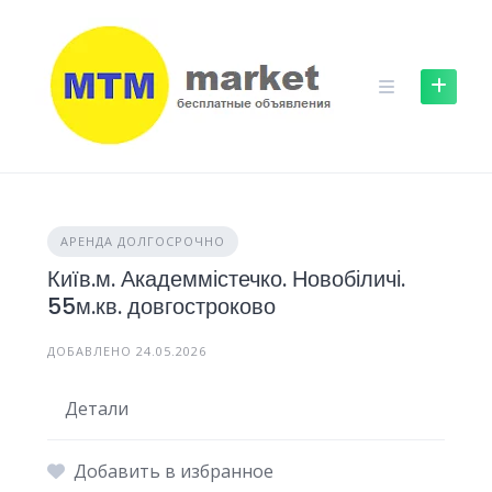
Skip
to
content
АРЕНДА ДОЛГОСРОЧНО
Київ.м. Академмістечко. Новобіличі.
55м.кв. довгостроково
ДОБАВЛЕНО 24.05.2026
Детали
Добавить в избранное