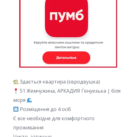
Здається квартира (євродвушка)
51 Жемчужина, АРКАДИЯ Генуезька | біля
моря
Розміщення до 4 осіб
Є все необхідне для комфортного
проживання
Чисто, затишно