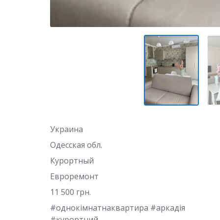
Украина
Одесская обл.
Курортный
Евроремонт
11 500 грн.
#однокімнатнаквартира #аркадія
#курортний