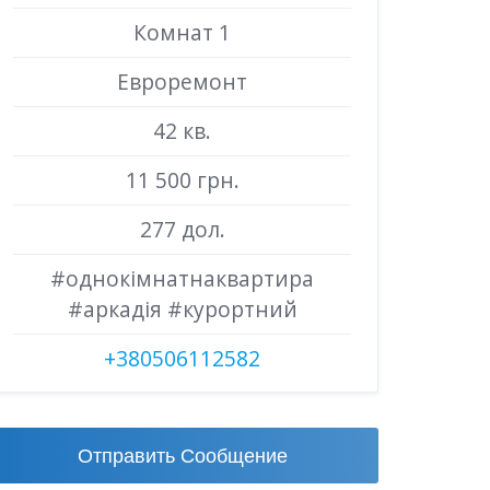
Комнат 1
Евроремонт
42 кв.
11 500 грн.
277 дол.
#однокімнатнаквартира
#аркадія #курортний
+380506112582
Отправить Сообщение