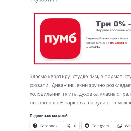
Здаємо квартиру- студію 42м, в форматі студ
сховати . Диванчик, який зручно розкладаєт
холодильник, плита, духовка, класна стіралк
оптоволокні.Є парковка на вулиці та можли
Поделиться ссылкой:
Facebook
X
Telegram
Wh