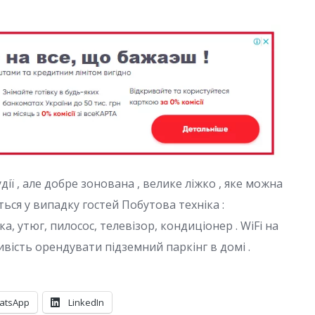
ії , але добре зонована , велике ліжко , яке можна
ься у випадку гостей Побутова техніка :
а, утюг, пилосос, телевізор, кондиціонер . WiFi на
вість орендувати підземний паркінг в домі .
atsApp
LinkedIn