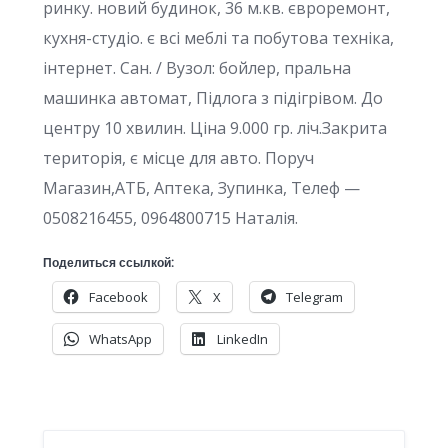
ринку. новий будинок, 36 м.кв. євроремонт,
кухня-студіо. є всі меблі та побутова техніка,
інтернет. Сан. / Вузол: бойлер, пральна
машинка автомат, Підлога з підігрівом. До
центру 10 хвилин. Ціна 9.000 гр. ліч.Закрита
територiя, є мiсце для авто. Поруч
Магазин,АТБ, Аптека, Зупинка, Телеф —
0508216455, 0964800715 Наталія.
Поделиться ссылкой:
Facebook
X
Telegram
WhatsApp
LinkedIn