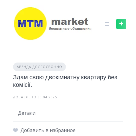
Skip
to
content
АРЕНДА ДОЛГОСРОЧНО
Здам свою двокімнатну квартиру без
комісії.
ДОБАВЛЕНО 30.04.2025
Детали
Добавить в избранное