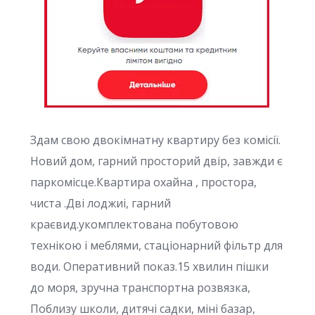
Здам свою двокімнатну квартиру без комісії.
Новий дом, гарний просторий двір, завжди є
паркомісце.Квартира охайна , простора,
чиста .Дві лоджиі, гарний
краєвид.укомплектована побутовою
технікою і меблями, стаціонарний фільтр для
води. Оперативний показ.15 хвилин пішки
до моря, зручна транспортна розвязка,
Поблизу школи, дитячі садки, міні базар,