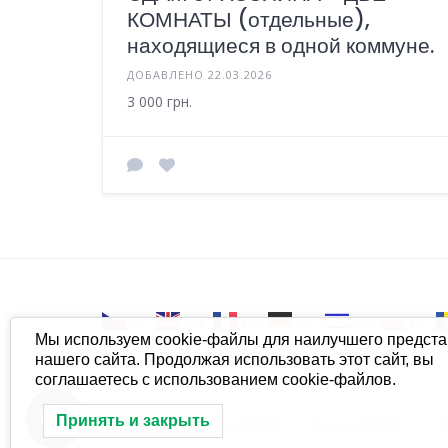
КОМНАТЫ (отдельные),
находящиеся в одной коммуне.
ДОБАВЛЕНО 22.03.2026
3 000 грн.
CS
EN
FR
DE
IW
PL
Мы используем cookie-файлы для наилучшего предст
нашего сайта. Продолжая использовать этот сайт, вы
соглашаетесь с использованием cookie-файлов.
Принять и закрыть
МТМ
Группы МТМ
Стена МТМ
Ф