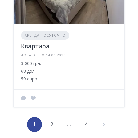
АРЕНДА ПОСУТОЧНО
Квартира
ДОБАВЛЕНО 14.05.2026
3 000 грн.
68 дол.
59 евро
1
2
…
4
Пагинация
записей