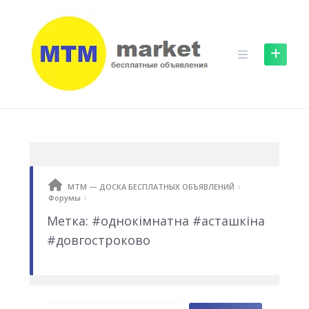
Skip
to
content
›
МТМ — ДОСКА БЕСПЛАТНЫХ ОБЪЯВЛЕНИЙ
›
Форумы
Метка: #однокімнатна #асташкіна
#довгостроково